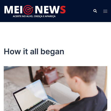
Pular
para
Search
Tog
o
men
conteúdo
How it all began