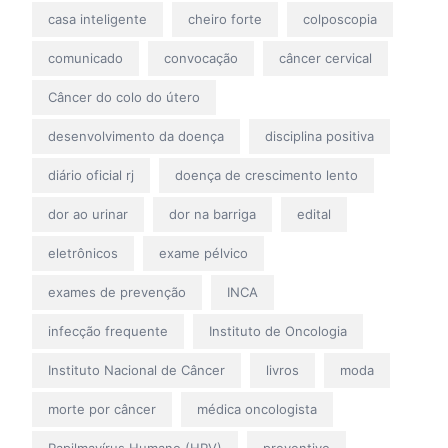
casa inteligente
cheiro forte
colposcopia
comunicado
convocação
câncer cervical
Câncer do colo do útero
desenvolvimento da doença
disciplina positiva
diário oficial rj
doença de crescimento lento
dor ao urinar
dor na barriga
edital
eletrônicos
exame pélvico
exames de prevenção
INCA
infecção frequente
Instituto de Oncologia
Instituto Nacional de Câncer
livros
moda
morte por câncer
médica oncologista
Papilmavírus Humano (HPV)
preventivo