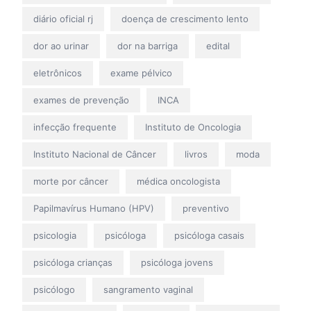
diário oficial rj
doença de crescimento lento
dor ao urinar
dor na barriga
edital
eletrônicos
exame pélvico
exames de prevenção
INCA
infecção frequente
Instituto de Oncologia
Instituto Nacional de Câncer
livros
moda
morte por câncer
médica oncologista
Papilmavírus Humano (HPV)
preventivo
psicologia
psicóloga
psicóloga casais
psicóloga crianças
psicóloga jovens
psicólogo
sangramento vaginal