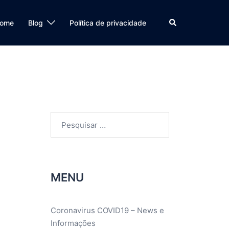
Search
ome
Blog
Política de privacidade
Pesquisar
por:
MENU
Coronavirus COVID19 – News e
Informações