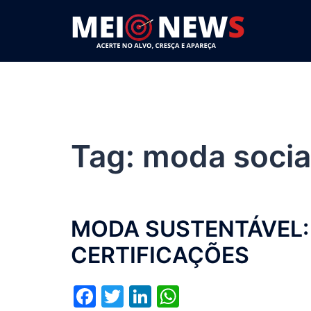
Pular
para
o
conteúdo
Tag:
moda socia
MODA SUSTENTÁVEL:
CERTIFICAÇÕES
Facebook
Twitter
LinkedIn
WhatsApp