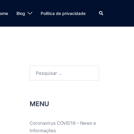
Search
ome
Blog
Política de privacidade
Pesquisar
por:
MENU
Coronavirus COVID19 – News e
Informações