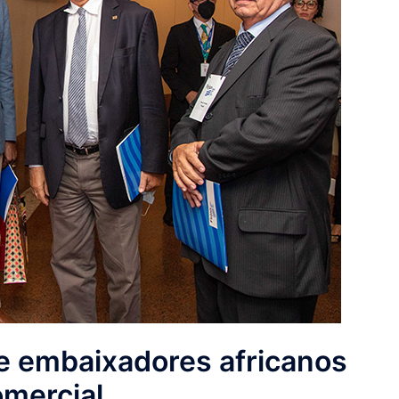
de embaixadores africanos
omercial