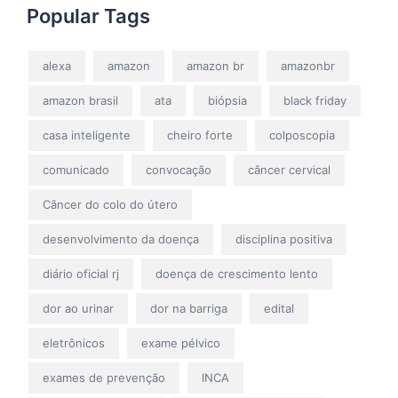
Popular Tags
alexa
amazon
amazon br
amazonbr
amazon brasil
ata
biópsia
black friday
casa inteligente
cheiro forte
colposcopia
comunicado
convocação
câncer cervical
Câncer do colo do útero
desenvolvimento da doença
disciplina positiva
diário oficial rj
doença de crescimento lento
dor ao urinar
dor na barriga
edital
eletrônicos
exame pélvico
exames de prevenção
INCA