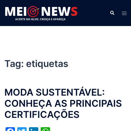
Pular
para
Search
Tog
o
men
conteúdo
Tag:
etiquetas
MODA SUSTENTÁVEL:
CONHEÇA AS PRINCIPAIS
CERTIFICAÇÕES