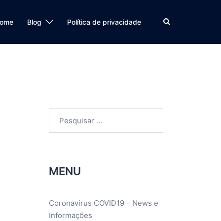
Search
ome
Blog
Política de privacidade
Pesquisar
por:
MENU
Coronavirus COVID19 – News e
Informações