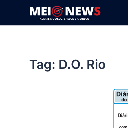
Pular
para
o
conteúdo
Tag:
D.O. Rio