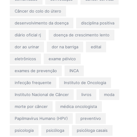
Câncer do colo do útero
desenvolvimento da doença
disciplina positiva
diário oficial rj
doença de crescimento lento
dor ao urinar
dor na barriga
edital
eletrônicos
exame pélvico
exames de prevenção
INCA
infecção frequente
Instituto de Oncologia
Instituto Nacional de Câncer
livros
moda
morte por câncer
médica oncologista
Papilmavírus Humano (HPV)
preventivo
psicologia
psicóloga
psicóloga casais