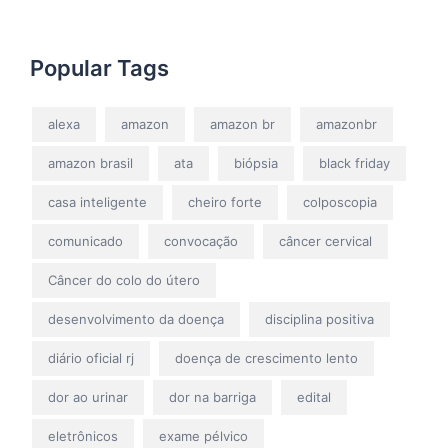
Popular Tags
alexa
amazon
amazon br
amazonbr
amazon brasil
ata
biópsia
black friday
casa inteligente
cheiro forte
colposcopia
comunicado
convocação
câncer cervical
Câncer do colo do útero
desenvolvimento da doença
disciplina positiva
diário oficial rj
doença de crescimento lento
dor ao urinar
dor na barriga
edital
eletrônicos
exame pélvico