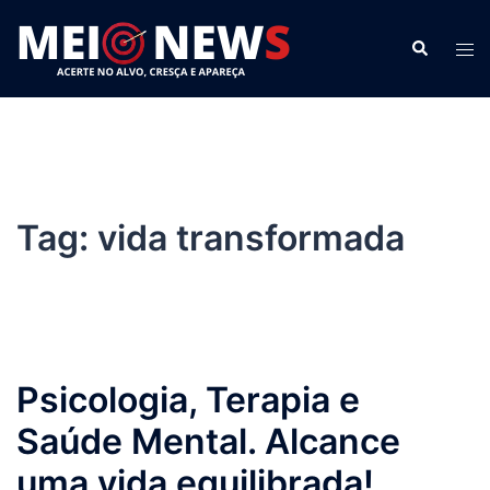
Pular
para
Search
Tog
o
men
conteúdo
Tag:
vida transformada
Psicologia, Terapia e
Saúde Mental. Alcance
uma vida equilibrada!