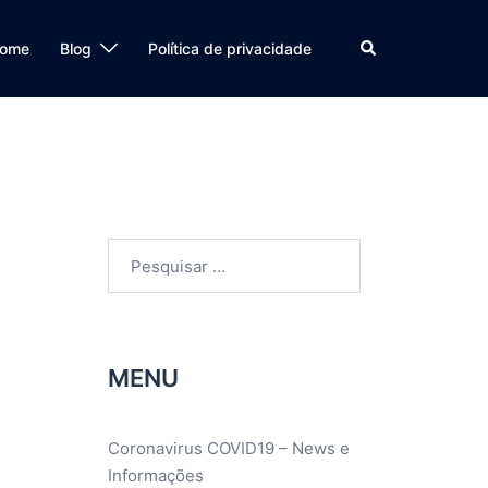
Search
ome
Blog
Política de privacidade
Pesquisar
por:
MENU
Coronavirus COVID19 – News e
Informações