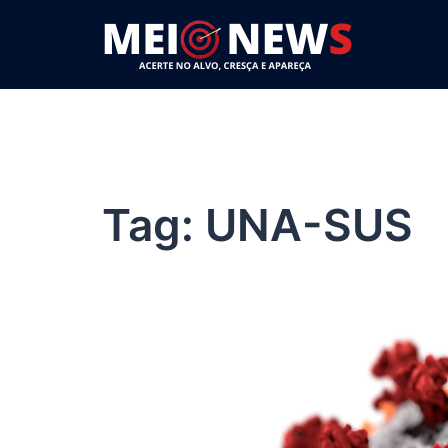
Pular
para
o
conteúdo
Tag:
UNA-SUS