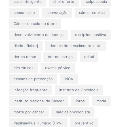
casa inteligente
cheiro forte
colposcopia
comunicado
convocação
câncer cervical
Câncer do colo do útero
desenvolvimento da doença
disciplina positiva
diário oficial rj
doença de crescimento lento
dor ao urinar
dor na barriga
edital
eletrônicos
exame pélvico
exames de prevenção
INCA
infecção frequente
Instituto de Oncologia
Instituto Nacional de Câncer
livros
moda
morte por câncer
médica oncologista
Papilmavírus Humano (HPV)
preventivo