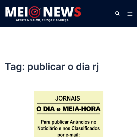
Pular
para
Search
Tog
o
men
conteúdo
Tag:
publicar o dia rj