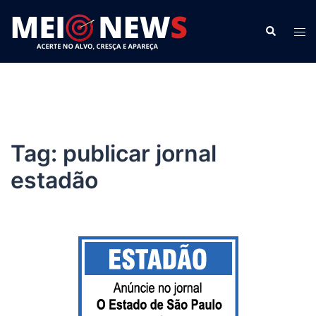
Pular
para
Search
Tog
o
men
conteúdo
Tag:
publicar jornal
estadão