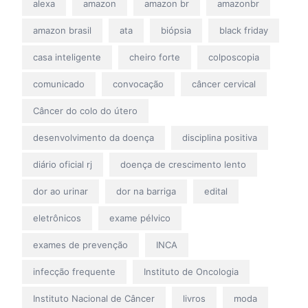
alexa
amazon
amazon br
amazonbr
amazon brasil
ata
biópsia
black friday
casa inteligente
cheiro forte
colposcopia
comunicado
convocação
câncer cervical
Câncer do colo do útero
desenvolvimento da doença
disciplina positiva
diário oficial rj
doença de crescimento lento
dor ao urinar
dor na barriga
edital
eletrônicos
exame pélvico
exames de prevenção
INCA
infecção frequente
Instituto de Oncologia
Instituto Nacional de Câncer
livros
moda