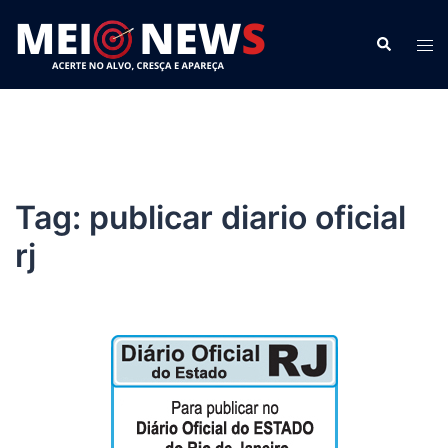
Pular
para
Search
Tog
o
men
conteúdo
Tag:
publicar diario oficial
rj