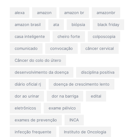
alexa
amazon
amazon br
amazonbr
amazon brasil
ata
biópsia
black friday
casa inteligente
cheiro forte
colposcopia
comunicado
convocação
câncer cervical
Câncer do colo do útero
desenvolvimento da doença
disciplina positiva
diário oficial rj
doença de crescimento lento
dor ao urinar
dor na barriga
edital
eletrônicos
exame pélvico
exames de prevenção
INCA
infecção frequente
Instituto de Oncologia