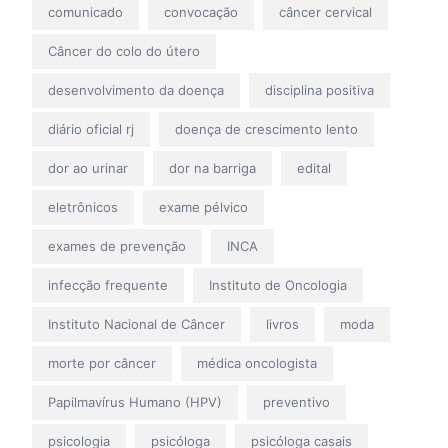
comunicado
convocação
câncer cervical
Câncer do colo do útero
desenvolvimento da doença
disciplina positiva
diário oficial rj
doença de crescimento lento
dor ao urinar
dor na barriga
edital
eletrônicos
exame pélvico
exames de prevenção
INCA
infecção frequente
Instituto de Oncologia
Instituto Nacional de Câncer
livros
moda
morte por câncer
médica oncologista
Papilmavírus Humano (HPV)
preventivo
psicologia
psicóloga
psicóloga casais