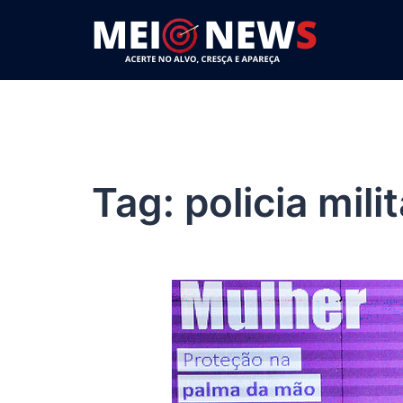
Pular
para
o
conteúdo
Tag:
policia milit