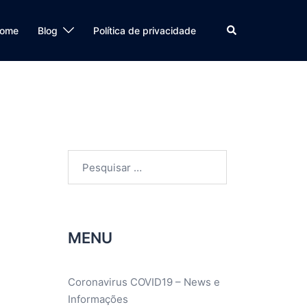
Search
ome
Blog
Política de privacidade
Pesquisar
por:
MENU
Coronavirus COVID19 – News e
Informações