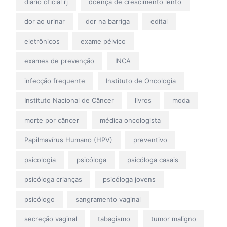
diário oficial rj
doença de crescimento lento
dor ao urinar
dor na barriga
edital
eletrônicos
exame pélvico
exames de prevenção
INCA
infecção frequente
Instituto de Oncologia
Instituto Nacional de Câncer
livros
moda
morte por câncer
médica oncologista
Papilmavírus Humano (HPV)
preventivo
psicologia
psicóloga
psicóloga casais
psicóloga crianças
psicóloga jovens
psicólogo
sangramento vaginal
secreção vaginal
tabagismo
tumor maligno