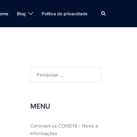
Search
ome
Blog
Política de privacidade
Pesquisar
por:
MENU
Coronavirus COVID19 – News e
Informações