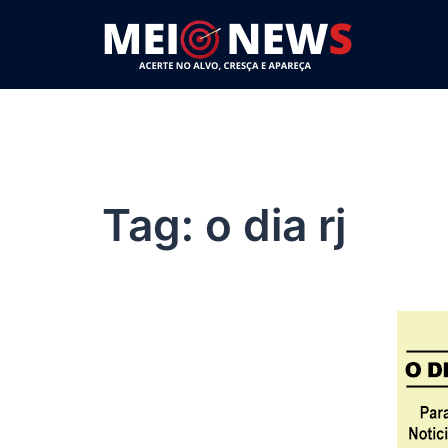
Pular
para
o
conteúdo
Tag:
o dia rj