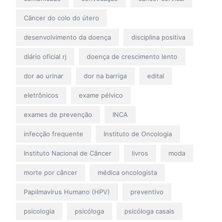
Câncer do colo do útero
desenvolvimento da doença
disciplina positiva
diário oficial rj
doença de crescimento lento
dor ao urinar
dor na barriga
edital
eletrônicos
exame pélvico
exames de prevenção
INCA
infecção frequente
Instituto de Oncologia
Instituto Nacional de Câncer
livros
moda
morte por câncer
médica oncologista
Papilmavírus Humano (HPV)
preventivo
psicologia
psicóloga
psicóloga casais