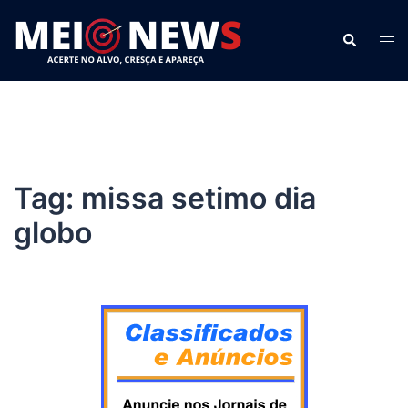
Pular
para
Search
Tog
o
men
conteúdo
Tag:
missa setimo dia
globo