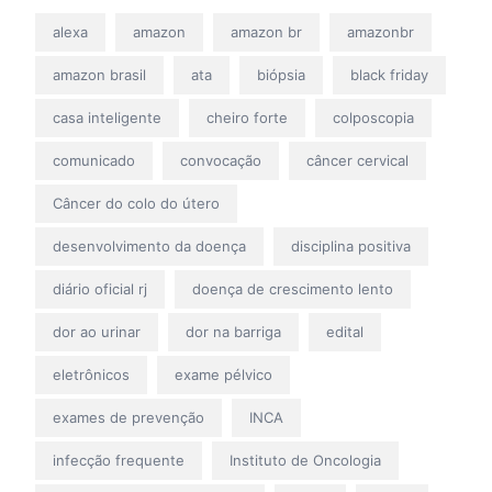
alexa
amazon
amazon br
amazonbr
amazon brasil
ata
biópsia
black friday
casa inteligente
cheiro forte
colposcopia
comunicado
convocação
câncer cervical
Câncer do colo do útero
desenvolvimento da doença
disciplina positiva
diário oficial rj
doença de crescimento lento
dor ao urinar
dor na barriga
edital
eletrônicos
exame pélvico
exames de prevenção
INCA
infecção frequente
Instituto de Oncologia