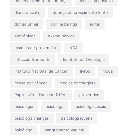
desenvolvimento da doença
disciplina positiva
diário oficial rj
doença de crescimento lento
dor ao urinar
dor na barriga
edital
eletrônicos
exame pélvico
exames de prevenção
INCA
infecção frequente
Instituto de Oncologia
Instituto Nacional de Câncer
livros
moda
morte por câncer
médica oncologista
Papilmavírus Humano (HPV)
preventivo
psicologia
psicóloga
psicóloga casais
psicóloga crianças
psicóloga jovens
psicólogo
sangramento vaginal