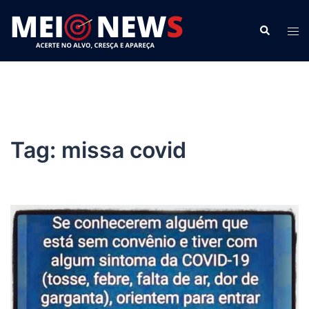
Pular
para
Search
Tog
o
men
conteúdo
Tag:
missa covid