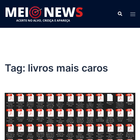
Pular
para
Search
Tog
o
men
conteúdo
Tag:
livros mais caros