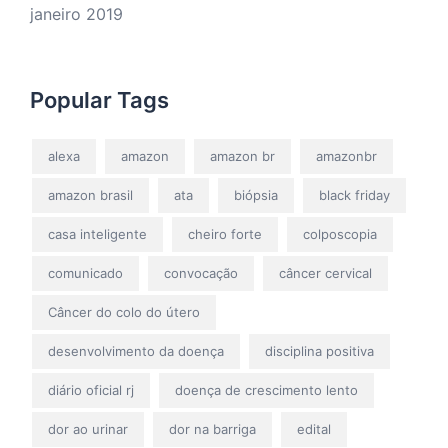
janeiro 2019
Popular Tags
alexa
amazon
amazon br
amazonbr
amazon brasil
ata
biópsia
black friday
casa inteligente
cheiro forte
colposcopia
comunicado
convocação
câncer cervical
Câncer do colo do útero
desenvolvimento da doença
disciplina positiva
diário oficial rj
doença de crescimento lento
dor ao urinar
dor na barriga
edital