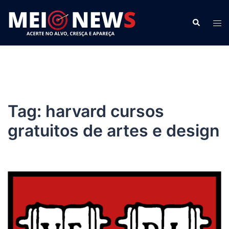
Pular
para
Search
Tog
o
men
conteúdo
Tag:
harvard cursos
gratuitos de artes e design