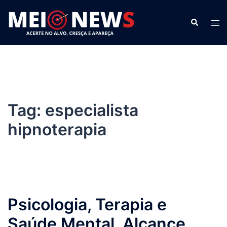
Pular
para
Search
Tog
o
men
conteúdo
Tag:
especialista
hipnoterapia
Psicologia, Terapia e
Saúde Mental. Alcance