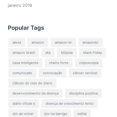
janeiro 2019
Popular Tags
alexa
amazon
amazon br
amazonbr
amazon brasil
ata
biópsia
black friday
casa inteligente
cheiro forte
colposcopia
comunicado
convocação
câncer cervical
Câncer do colo do útero
desenvolvimento da doença
disciplina positiva
diário oficial rj
doença de crescimento lento
dor ao urinar
dor na barriga
edital