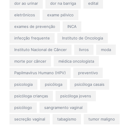
dor ao urinar
dor na barriga
edital
eletrônicos
exame pélvico
exames de prevenção
INCA
infecção frequente
Instituto de Oncologia
Instituto Nacional de Câncer
livros
moda
morte por câncer
médica oncologista
Papilmavírus Humano (HPV)
preventivo
psicologia
psicóloga
psicóloga casais
psicóloga crianças
psicóloga jovens
psicólogo
sangramento vaginal
secreção vaginal
tabagismo
tumor maligno