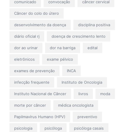
comunicado
convocação
câncer cervical
Câncer do colo do útero
desenvolvimento da doença
disciplina positiva
diário oficial rj
doença de crescimento lento
dor ao urinar
dor na barriga
edital
eletrônicos
exame pélvico
exames de prevenção
INCA
infecção frequente
Instituto de Oncologia
Instituto Nacional de Câncer
livros
moda
morte por câncer
médica oncologista
Papilmavírus Humano (HPV)
preventivo
psicologia
psicóloga
psicóloga casais