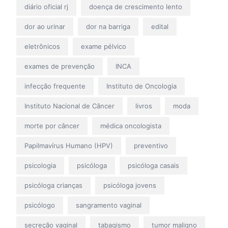
diário oficial rj
doença de crescimento lento
dor ao urinar
dor na barriga
edital
eletrônicos
exame pélvico
exames de prevenção
INCA
infecção frequente
Instituto de Oncologia
Instituto Nacional de Câncer
livros
moda
morte por câncer
médica oncologista
Papilmavírus Humano (HPV)
preventivo
psicologia
psicóloga
psicóloga casais
psicóloga crianças
psicóloga jovens
psicólogo
sangramento vaginal
secreção vaginal
tabagismo
tumor maligno