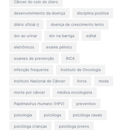
Câncer do colo do útero
desenvolvimento da doença
disciplina positiva
diário oficial rj
doença de crescimento lento
dor ao urinar
dor na barriga
edital
eletrônicos
exame pélvico
exames de prevenção
INCA
infecção frequente
Instituto de Oncologia
Instituto Nacional de Câncer
livros
moda
morte por câncer
médica oncologista
Papilmavírus Humano (HPV)
preventivo
psicologia
psicóloga
psicóloga casais
psicóloga crianças
psicóloga jovens