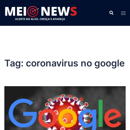
Pular
para
Search
Tog
o
men
conteúdo
Tag:
coronavirus no google