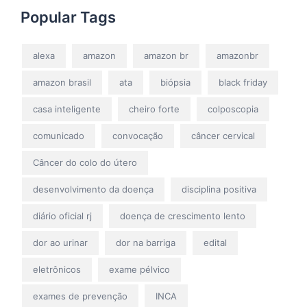
Popular Tags
alexa
amazon
amazon br
amazonbr
amazon brasil
ata
biópsia
black friday
casa inteligente
cheiro forte
colposcopia
comunicado
convocação
câncer cervical
Câncer do colo do útero
desenvolvimento da doença
disciplina positiva
diário oficial rj
doença de crescimento lento
dor ao urinar
dor na barriga
edital
eletrônicos
exame pélvico
exames de prevenção
INCA