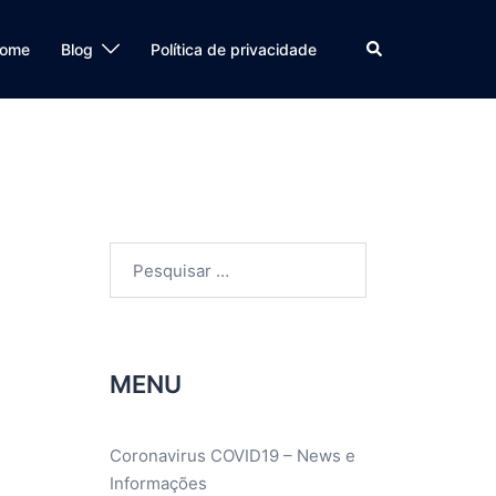
Search
ome
Blog
Política de privacidade
Pesquisar
por:
MENU
Coronavirus COVID19 – News e
Informações