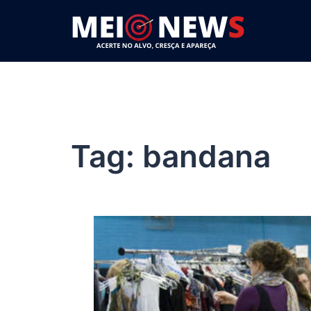
Pular
para
o
conteúdo
Tag:
bandana