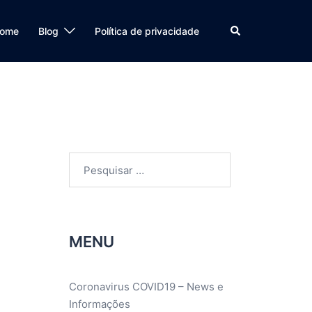
Search
ome
Blog
Política de privacidade
Pesquisar
por:
MENU
Coronavirus COVID19 – News e
Informações