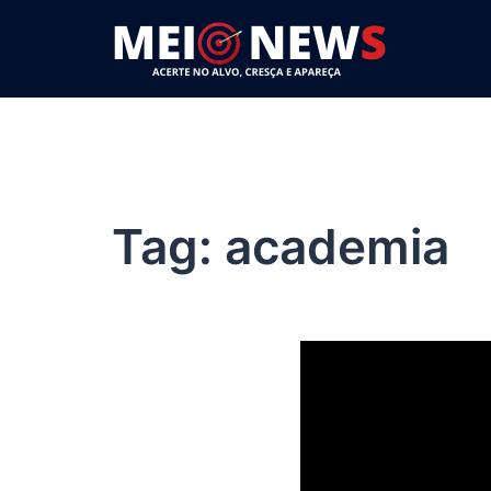
Pular
para
o
conteúdo
Tag:
academia